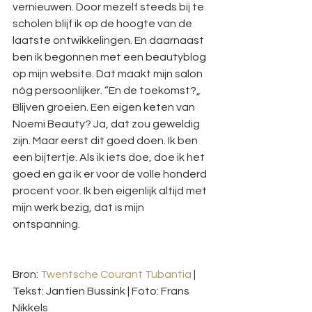
vernieuwen. Door mezelf steeds bij te 
scholen blijf ik op de hoogte van de 
laatste ontwikkelingen. En daarnaast 
ben ik begonnen met een beautyblog 
op mijn website. Dat maakt mijn salon 
nóg persoonlijker. ”En de toekomst?„ 
Blijven groeien. Een eigen keten van 
Noemi Beauty? Ja, dat zou geweldig 
zijn. Maar eerst dit goed doen. Ik ben 
een bijtertje. Als ik iets doe, doe ik het 
goed en ga ik er voor de volle honderd 
procent voor. Ik ben eigenlijk altijd met 
mijn werk bezig, dat is mijn 
ontspanning.
Bron: 
Twentsche Courant Tubantia
 | 
Tekst: Jantien Bussink | Foto: Frans 
Nikkels