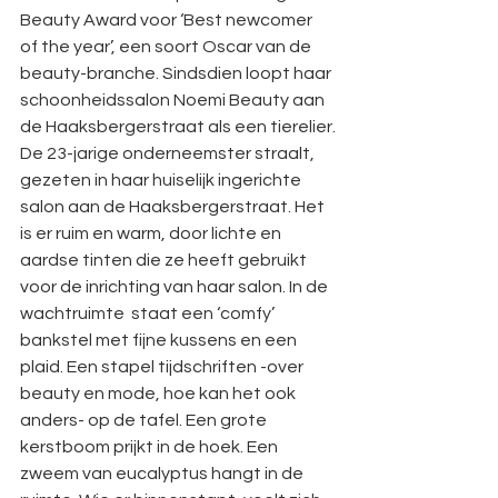
Beauty Award voor ‘Best newcomer 
of the year’, een soort Oscar van de 
beauty-branche. Sindsdien loopt haar 
schoonheidssalon Noemi Beauty aan 
de Haaksbergerstraat als een tierelier.
De 23-jarige onderneemster straalt, 
gezeten in haar huiselijk ingerichte 
salon aan de Haaksbergerstraat. Het 
is er ruim en warm, door lichte en 
aardse tinten die ze heeft gebruikt 
voor de inrichting van haar salon. In de 
wachtruimte  staat een ‘comfy’ 
bankstel met fijne kussens en een 
plaid. Een stapel tijdschriften -over 
beauty en mode, hoe kan het ook 
anders- op de tafel. Een grote 
kerstboom prijkt in de hoek. Een 
zweem van eucalyptus hangt in de 