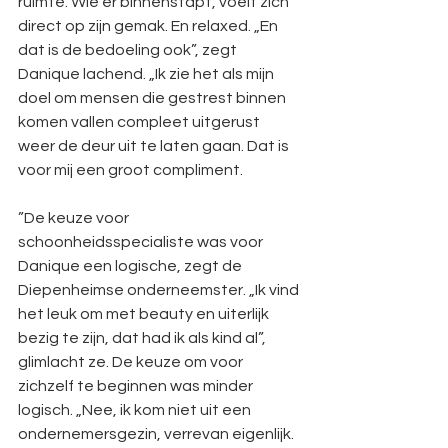
ruimte. Wie er binnenstapt, voelt zich 
direct op zijn gemak. En relaxed. „En 
dat is de bedoeling ook”, zegt 
Danique lachend. „Ik zie het als mijn 
doel om mensen die gestrest binnen 
komen vallen compleet uitgerust 
weer de deur uit te laten gaan. Dat is 
voor mij een groot compliment.
”De keuze voor 
schoonheidsspecialiste was voor 
Danique een logische, zegt de 
Diepenheimse onderneemster. „Ik vind 
het leuk om met beauty en uiterlijk 
bezig te zijn, dat had ik als kind al”, 
glimlacht ze. De keuze om voor 
zichzelf te beginnen was minder 
logisch. „Nee, ik kom niet uit een 
ondernemersgezin, verrevan eigenlijk. 