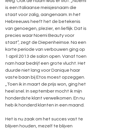
leeg. Ook de naam was er vlot. „Noemi 
is een Italiaanse meisjesnaam die 
staat voor zalig, aangenaam. In het 
Hebreeuws heeft het de betekenis 
van genoegen, plezier, en lieflijk. Dat is 
precies waar Noemi Beauty voor 
staat”, zegt de Diepenheimse. Na een 
korte periode van verbouwen ging op 
1 april 2013 de salon open. Vanaf toen 
nam haar bedrijf een grote vlucht. Het 
duurde niet lang voor Danique haar 
vaste baan bij Etos moest opzeggen. 
„Toen ik in maart de prijs won, ging het 
heel snel. In september mocht ik mijn 
honderdste klant verwelkomen. En nu 
heb ik honderd klanten in een maand.
Het is nu zaak om het succes vast te 
blijven houden, mezelf te blijven 