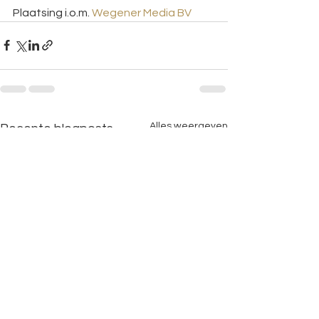
Plaatsing i.o.m. 
Wegener Media BV
Alles weergeven
Recente blogposts